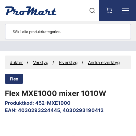
Gå till huvudinnehåll
Produkter
Verktyg
Elverktyg
Andra elverktyg
Flex
Flex MXE1000 mixer 1010W
Produktkod
:
452-MXE1000
EAN
:
4030293224445, 4030293190412
Hoppa över bilder