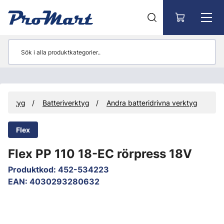
Gå till huvudinnehåll
Verktyg
Batteriverktyg
Andra batteridrivna verktyg
Flex
Flex PP 110 18-EC rörpress 18V
Produktkod
:
452-534223
EAN
:
4030293280632
Hoppa över bilder