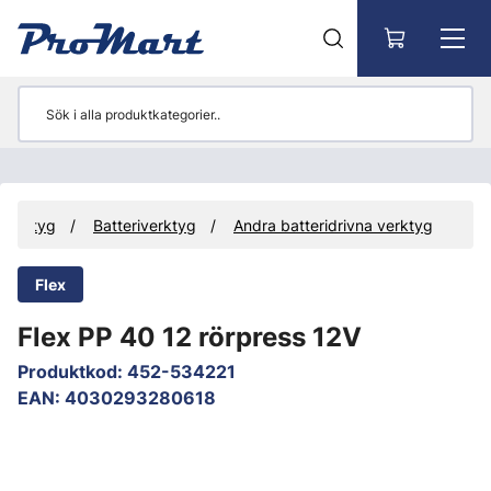
Gå till huvudinnehåll
Verktyg
Batteriverktyg
Andra batteridrivna verktyg
Flex
Flex PP 40 12 rörpress 12V
Produktkod
:
452-534221
EAN
:
4030293280618
Hoppa över bilder