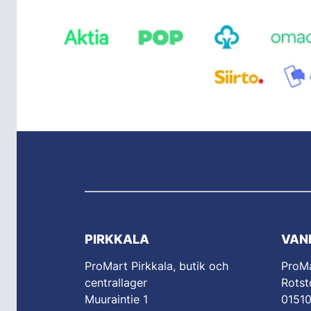
PIRKKALA
VAN
ProMart Pirkkala, butik och
ProM
centrallager
Rotst
Muuraintie 1
0151