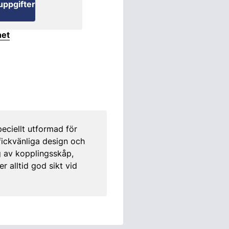
uppgifter
het
eciellt utformad för
 fickvänliga design och
g av kopplingsskåp,
 alltid god sikt vid