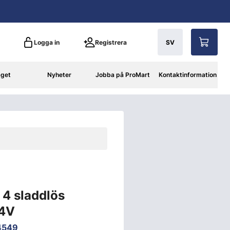
Logga in
Registrera
SV
aget
Nyheter
Jobba på ProMart
Kontaktinformation
 4 sladdlös
 4V
4549