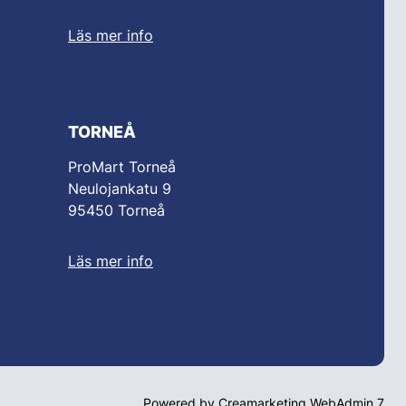
Läs mer info
TORNEÅ
ProMart Torneå
Neulojankatu 9
95450 Torneå
Läs mer info
Powered by
Creamarketing WebAdmin 7