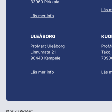
33960 Pirkkala
Läs m
Läs mer info
ULEÅBORG
KUO
ProMart Uleåborg
ProMa
Linnunrata 21
Takoj
90440 Kempele
70900
Läs mer info
Läs m
© 2026 ProMart