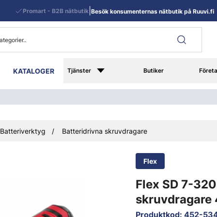
|
Promart - B2B nätbutik
Besök konsumenternas nätbutik på Ruuvi.fi
KATALOGER
Tjänster
Butiker
Föret
Batteriverktyg
Batteridrivna skruvdragare
Flex
Flex SD 7-320
skruvdragare
Produktkod
:
452-53