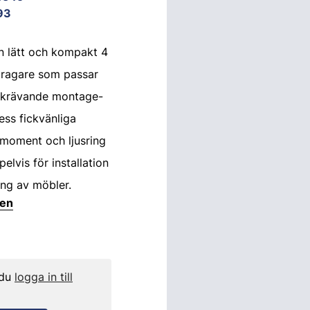
93
n lätt och kompakt 4
dragare som passar
nskrävande montage-
ess fickvänliga
idmoment och ljusring
elvis för installation
ng av möbler.
ten
 du
logga in till