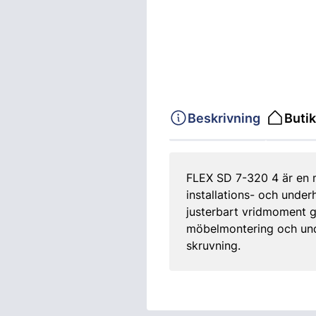
Beskrivning
Butik
FLEX SD 7-320 4 är en m
installations- och under
justerbart vridmoment g
möbelmontering och under
skruvning.