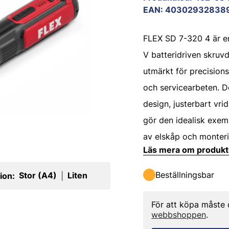
EAN
:
40302932838
FLEX SD 7-320 4 är e
V batteridriven skruv
utmärkt för precisio
och servicearbeten. D
design, justerbart vr
gör den idealisk exemp
av elskåp och monteri
Läs mera om produk
Beställningsbar
Stor (A4)
Liten
ion:
|
För att köpa måste
webbshoppen
.