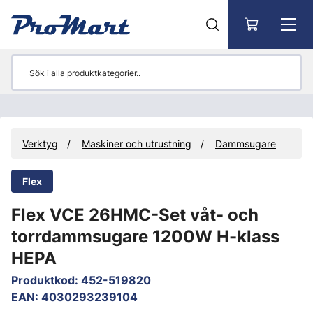
Gå till huvudinnehåll
Verktyg
Maskiner och utrustning
Dammsugare
Flex
Flex VCE 26HMC-Set våt- och
torrdammsugare 1200W H-klass
HEPA
Produktkod
:
452-519820
EAN
:
4030293239104