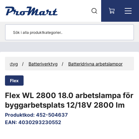
Gå till huvudinnehåll
Verktyg
Batteriverktyg
Batteridrivna arbetslampor
Flex
Flex WL 2800 18.0 arbetslampa för
byggarbetsplats 12/18V 2800 lm
Produktkod
:
452-504637
EAN
:
4030293230552
Hoppa över bilder