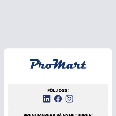
FÖLJ OSS:
PRENUMERERA PÅ NYHETSBREV: