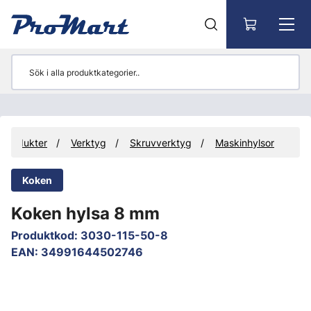
Gå till huvudinnehåll
Produkter
Verktyg
Skruvverktyg
Maskinhylsor
Koken
Koken hylsa 8 mm
Produktkod
:
3030-115-50-8
EAN
:
34991644502746
Hoppa över bilder