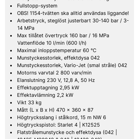
Fullstopp-system
OBS! 1154-tvätten ska alltid användas liggande!
Arbetstryck, steglöst justerbart 30-140 bar / 3-
14 MPa
Max tillåtet övertryck 160 bar / 16 MPa
Vattenflöde 10 l/min (600 l/h)
Maximal inloppstemperatur 60 °C
Munstyckesstorlek, effektdysa 042
Munstyckesstorlek, Vario-Jet (smal stråle) 042
Motorns varvtal 2 800 varv/min
Elanslutning 230 V, 12,8 A, 50 Hz
Effektupptagning 2,95 kW
Effektavlämning 2,2 kW
Vikt 33 kg
Mått (L x B x H) 470 x 360 x 87
Högtrycksslang i stålkord, 15 m NW 6
Högtryckspistol: Starlet 4 | K12525
Flatstrålemunstycke och effektdysa (042 |