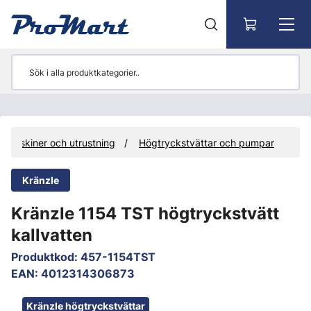
Gå till huvudinnehåll
Maskiner och utrustning
Högtryckstvättar och pumpar
Kränzle
Kränzle 1154 TST högtryckstvätt
kallvatten
Produktkod
:
457-1154TST
EAN
:
4012314306873
Hoppa över bilder
Kränzle högtryckstvättar