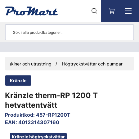
Gå till huvudinnehåll
Maskiner och utrustning
Högtryckstvättar och pumpar
Kränzle
Kränzle therm-RP 1200 T
hetvattentvätt
Produktkod
:
457-RP1200T
EAN
:
4012314307160
Hoppa över bilder
Kränzle högtryckstvättar