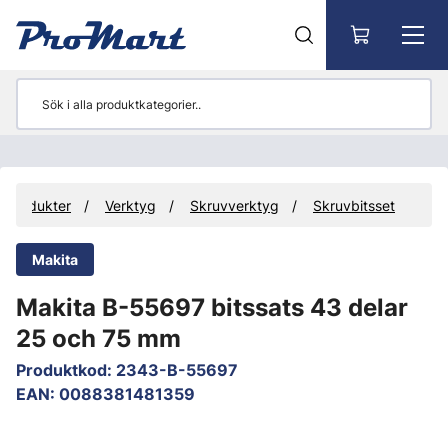
Gå till huvudinnehåll
Produkter
Verktyg
Skruvverktyg
Skruvbitsset
Makita
Makita B-55697 bitssats 43 delar
25 och 75 mm
Produktkod
:
2343-B-55697
EAN
:
0088381481359
Hoppa över bilder