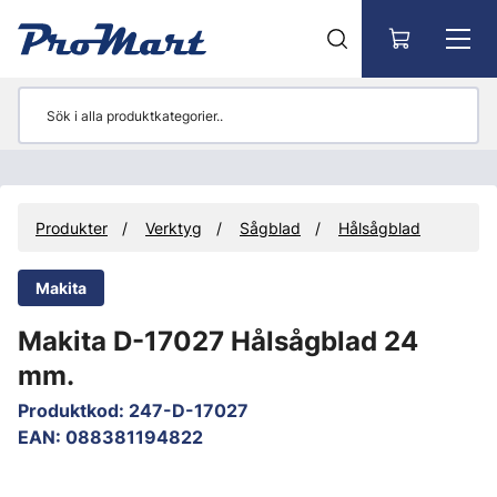
Gå till huvudinnehåll
Produkter
Verktyg
Sågblad
Hålsågblad
Makita
Makita D-17027 Hålsågblad 24
mm.
Produktkod
:
247-D-17027
EAN
:
088381194822
Hoppa över bilder