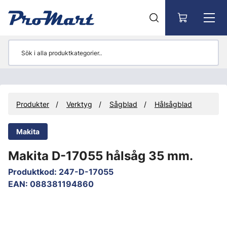
Gå till huvudinnehåll
Produkter
Verktyg
Sågblad
Hålsågblad
Makita
Makita D-17055 hålsåg 35 mm.
Produktkod
:
247-D-17055
EAN
:
088381194860
Hoppa över bilder