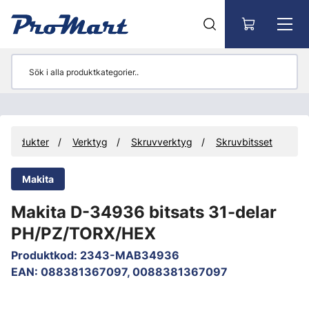
Gå till huvudinnehåll
Produkter
Verktyg
Skruvverktyg
Skruvbitsset
Makita
Makita D-34936 bitsats 31-delar
PH/PZ/TORX/HEX
Produktkod
:
2343-MAB34936
EAN
:
088381367097, 0088381367097
Hoppa över bilder