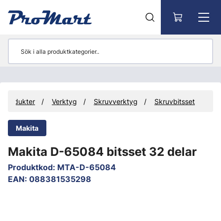
Gå till huvudinnehåll
Produkter
Verktyg
Skruvverktyg
Skruvbitsset
Makita
Makita D-65084 bitsset 32 delar
Produktkod
:
MTA-D-65084
EAN
:
088381535298
Hoppa över bilder