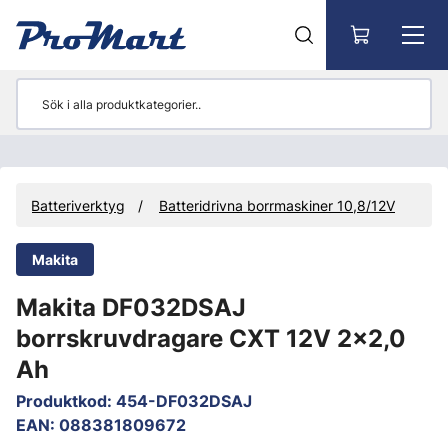
Gå till huvudinnehåll
Batteriverktyg
Batteridrivna borrmaskiner 10,8/12V
Makita
Makita DF032DSAJ
borrskruvdragare CXT 12V 2x2,0
Ah
Produktkod
:
454-DF032DSAJ
EAN
:
088381809672