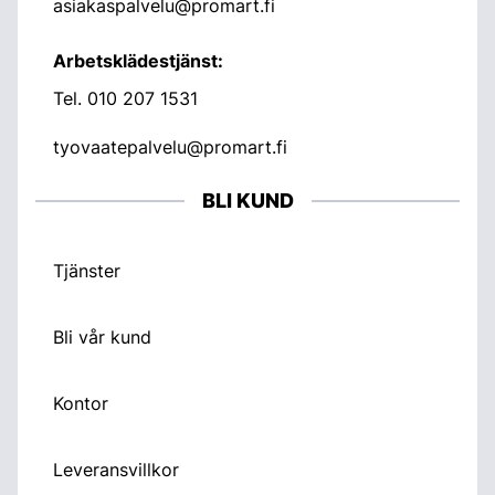
asiakaspalvelu@promart.fi
Arbetsklädestjänst:
Tel.
010 207 1531
tyovaatepalvelu@promart.fi
BLI KUND
Tjänster
Bli vår kund
Kontor
Leveransvillkor