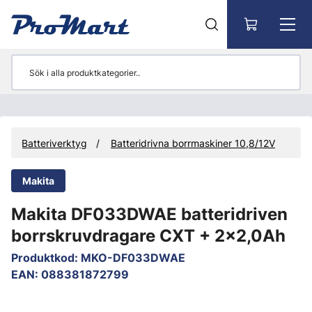
Gå till huvudinnehåll
Batteriverktyg
Batteridrivna borrmaskiner 10,8/12V
Makita
Makita DF033DWAE batteridriven
borrskruvdragare CXT + 2x2,0Ah
Produktkod
:
MKO-DF033DWAE
EAN
:
088381872799
Hoppa över bilder