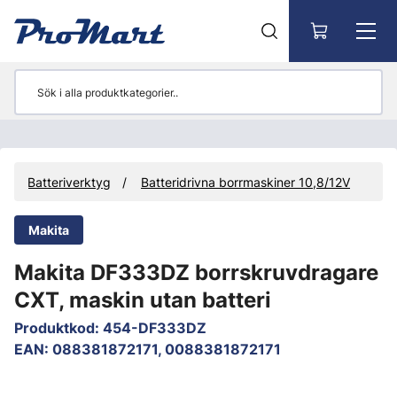
Gå till huvudinnehåll
Batteriverktyg
Batteridrivna borrmaskiner 10,8/12V
Makita
Makita DF333DZ borrskruvdragare
CXT, maskin utan batteri
Produktkod
:
454-DF333DZ
EAN
:
088381872171, 0088381872171
Hoppa över bilder