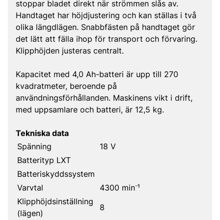
stoppar bladet direkt när strömmen slås av.
Handtaget har höjdjustering och kan ställas i två
olika längdlägen. Snabbfästen på handtaget gör
det lätt att fälla ihop för transport och förvaring.
Klipphöjden justeras centralt.
Kapacitet med 4,0 Ah-batteri är upp till 270
kvadratmeter, beroende på
användningsförhållanden. Maskinens vikt i drift,
med uppsamlare och batteri, är 12,5 kg.
Tekniska data
Spänning
18 V
Batterityp LXT
Batteriskyddssystem
Varvtal
4300 min⁻¹
Klipphöjdsinställning
8
(lägen)