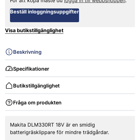
För att köpa måste du
logga in till webbshoppen
.
Beställ inloggningsuppgifter
Visa butikstillgänglighet
Beskrivning
Specifikationer
Butikstillgänglighet
Fråga om produkten
Makita DLM330RT 18V är en smidig
batterigräsklippare för mindre trädgårdar.