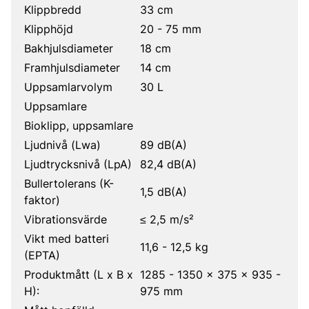
Klippbredd
33 cm
Klipphöjd
20 - 75 mm
Bakhjulsdiameter
18 cm
Framhjulsdiameter
14 cm
Uppsamlarvolym
30 L
Uppsamlare
Bioklipp, uppsamlare
Ljudnivå (Lwa)
89 dB(A)
Ljudtrycksnivå (LpA)
82,4 dB(A)
Bullertolerans (K-
1,5 dB(A)
faktor)
Vibrationsvärde
≤ 2,5 m/s²
Vikt med batteri
11,6 - 12,5 kg
(EPTA)
Produktmått (L x B x
1285 - 1350 x 375 x 935 -
H):
975 mm