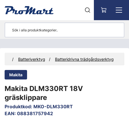
Gå till huvudinnehåll
ktyg
Batteriverktyg
Batteridrivna trädgårdsverktyg
Makita
Makita DLM330RT 18V
gräsklippare
Produktkod
:
MKO-DLM330RT
EAN
:
088381757942
Hoppa över bilder