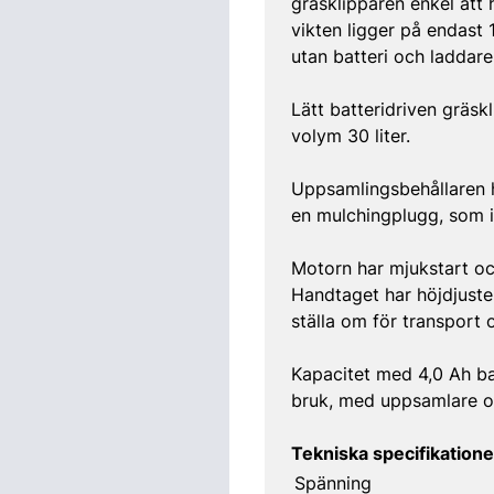
gräsklipparen enkel att 
vikten ligger på endast 
utan batteri och laddare
Lätt batteridriven gräs
volym 30 liter.
Uppsamlingsbehållaren h
en mulchingplugg, som 
Motorn har mjukstart oc
Handtaget har höjdjuster
ställa om för transport o
Kapacitet med 4,0 Ah ba
bruk, med uppsamlare oc
Tekniska specifikatione
Spänning