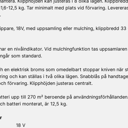
hantera. Klipphöjden kan justeras i 8 olika lägen. Klippbre
11,6-12,5 kg. Tar minimalt med plats vid förvaring. Levere
.
klippare, 18V, med uppsamling eller mulching, klippbredd 3
ar en nivåindikator. Vid mulchingfunktion tas uppsamlaren
ingår som standard.
h en elektrisk broms som omedelbart stoppar kniven när 
ing och kan ställas i två olika lägen. Snabblås på handtage
ch förvaring. Klipphöjden justeras centralt.
tteri upp till 270 m² beroende på användningsförhållanden.
h batteri monterat, är 12,5 kg.
r
18 V