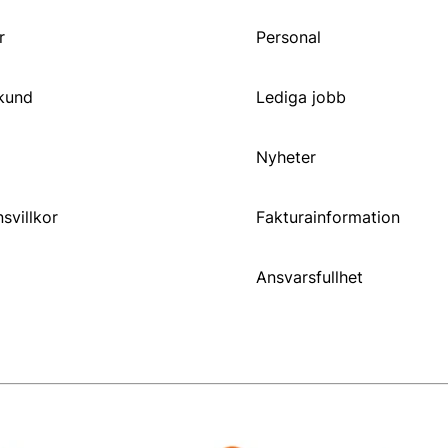
r
Personal
 kund
Lediga jobb
Nyheter
svillkor
Fakturainformation
Ansvarsfullhet