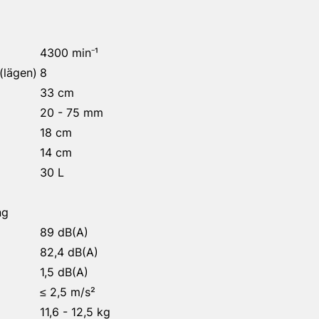
4300 min⁻¹
(lägen)
8
33 cm
20 - 75 mm
18 cm
14 cm
30 L
ng
89 dB(A)
82,4 dB(A)
1,5 dB(A)
≤ 2,5 m/s²
11,6 - 12,5 kg