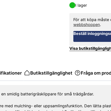
I lager
För att köpa måste
webbshoppen
.
Beställ inloggnings
Visa butikstillgänglig
fikationer
Butikstillgänglighet
Fråga om pro
n smidig batterigräsklippare för små trädgårdar.
are med mulching- eller uppsamlingsfunktion. Den lätta pla