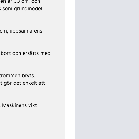
dden är 33 cm, och
ras som grundmodell
3 cm, uppsamlarens
 bort och ersätts med
strömmen bryts.
t gör det enkelt att
 Maskinens vikt i