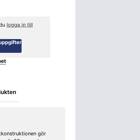
 du
logga in till
uppgifter
het
dukten
stkonstruktionen gör