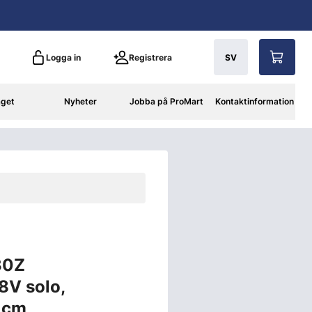
Logga in
Registrera
SV
aget
Nyheter
Jobba på ProMart
Kontaktinformation
30Z
8V solo,
 cm