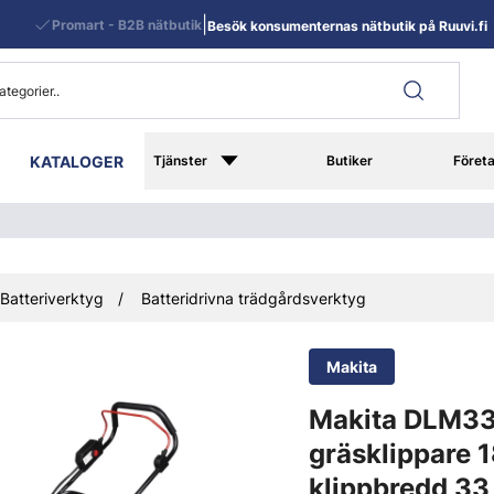
|
Promart - B2B nätbutik
Besök konsumenternas nätbutik på Ruuvi.fi
KATALOGER
Tjänster
Butiker
Föret
Batteriverktyg
Batteridrivna trädgårdsverktyg
Makita
Makita DLM3
gräsklippare 1
klippbredd 33