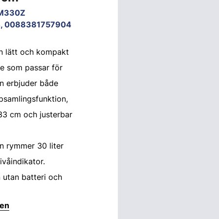
M330Z
, 0088381757904
 lätt och kompakt
re som passar för
n erbjuder både
psamlingsfunktion,
33 cm och justerbar
n rymmer 30 liter
ivåindikator.
utan batteri och
ten