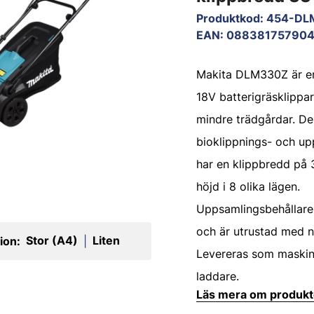
Produktkod
:
454-DL
EAN
:
088381757904
Makita DLM330Z är en
18V batterigräsklippa
mindre trädgårdar. De
bioklippnings- och up
har en klippbredd på 
höjd i 8 olika lägen.
Uppsamlingsbehållare
och är utrustad med n
Stor (A4)
Liten
ion:
|
Levereras som maskin 
laddare.
Läs mera om produk