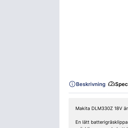
Beskrivning
Speci
Makita DLM330Z 18V är e
En lätt batterigräsklipp