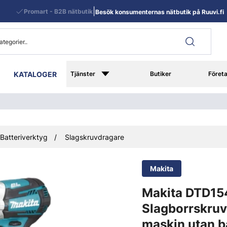
|
Promart - B2B nätbutik
Besök konsumenternas nätbutik på Ruuvi.fi
KATALOGER
Tjänster
Butiker
Föret
Batteriverktyg
Slagskruvdragare
Makita
Makita DTD15
Slagborrskruv
maskin utan b