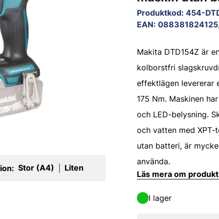
Produktkod
:
454-DT
EAN
:
088381824125
Makita DTD154Z är e
kolborstfri slagskruv
effektlägen levererar
175 Nm. Maskinen har 
och LED-belysning. 
och vatten med XPT-t
utan batteri, är mycke
använda.
Stor (A4)
Liten
ion:
|
Läs mera om produk
I lager