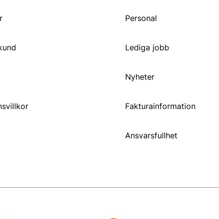
r
Personal
 kund
Lediga jobb
Nyheter
svillkor
Fakturainformation
Ansvarsfullhet