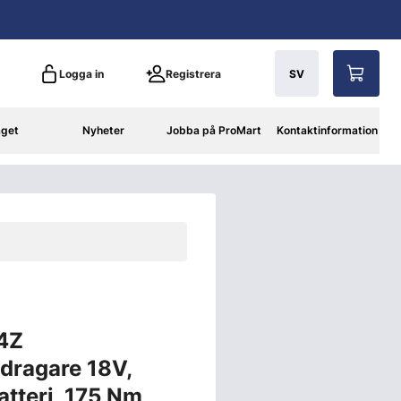
Logga in
Registrera
SV
aget
Nyheter
Jobba på ProMart
Kontaktinformation
4Z
dragare 18V,
atteri, 175 Nm