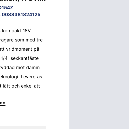
D154Z
, 0088381824125
n kompakt 18V
dragare som med tre
 ett vridmoment på
1/4" sexkantfäste
Skyddad mot damm
eknologi. Levereras
t lätt och enkel att
ten