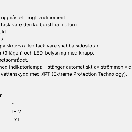
 uppnås ett högt vridmoment.
 tack vare den kolborstfria motorn.
akt.
s.
t på skruvskallen tack vare snabba sidostötar.
ing (3 lägen) och LED-belysning med knapp.
betsområdet.
ed indikatorlampa – stänger automatiskt av strömmen vid l
 vattenskydd med XPT (Extreme Protection Technology).
r
-
18 V
LXT