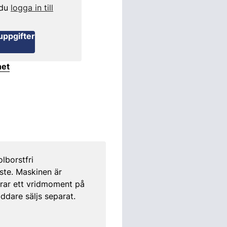
 du
logga in till
uppgifter
het
lborstfri
ste. Maskinen är
erar ett vridmoment på
ddare säljs separat.