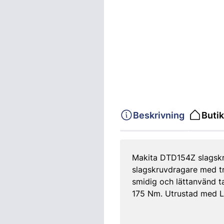
Beskrivning
Butik
Makita DTD154Z slagskru
slagskruvdragare med tr
smidig och lättanvänd t
175 Nm. Utrustad med LED