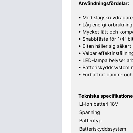
Användningsfördelar:
• Med slagskruvdragare
• Låg energiförbrukning
• Mycket lätt och komp
• Snabbfäste för 1/4" bit
• Biten håller sig säker
• Valbar effektinställn
• LED-lampa belyser ar
• Batteriskyddssystem m
• Förbättrat damm- och
Tekniska specifikatione
Li-ion batteri 18V
Spänning
Batterityp
Batteriskyddssystem