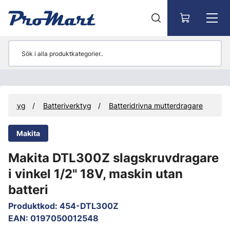
Gå till huvudinnehåll
Verktyg
Batteriverktyg
Batteridrivna mutterdragare
Makita
Makita DTL300Z slagskruvdragare
i vinkel 1/2" 18V, maskin utan
batteri
Produktkod
:
454-DTL300Z
EAN
:
0197050012548