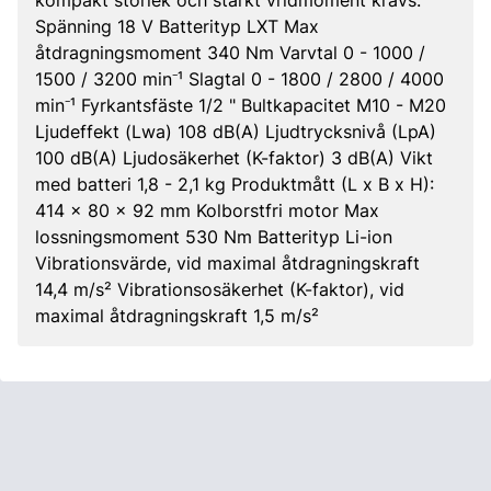
kompakt storlek och starkt vridmoment krävs.
Spänning 18 V Batterityp LXT Max
åtdragningsmoment 340 Nm Varvtal 0 - 1000 /
1500 / 3200 min⁻¹ Slagtal 0 - 1800 / 2800 / 4000
min⁻¹ Fyrkantsfäste 1/2 " Bultkapacitet M10 - M20
Ljudeffekt (Lwa) 108 dB(A) Ljudtrycksnivå (LpA)
100 dB(A) Ljudosäkerhet (K-faktor) 3 dB(A) Vikt
med batteri 1,8 - 2,1 kg Produktmått (L x B x H):
414 x 80 x 92 mm Kolborstfri motor Max
lossningsmoment 530 Nm Batterityp Li-ion
Vibrationsvärde, vid maximal åtdragningskraft
14,4 m/s² Vibrationsosäkerhet (K-faktor), vid
maximal åtdragningskraft 1,5 m/s²