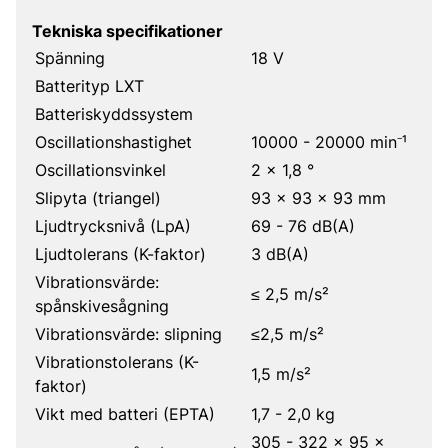
Tekniska specifikationer
Spänning
18 V
Batterityp LXT
Batteriskyddssystem
Oscillationshastighet
10000 - 20000 min⁻¹
Oscillationsvinkel
2 x 1,8 °
Slipyta (triangel)
93 x 93 x 93 mm
Ljudtrycksnivå (LpA)
69 - 76 dB(A)
Ljudtolerans (K-faktor)
3 dB(A)
Vibrationsvärde:
≤ 2,5 m/s²
spånskivesågning
Vibrationsvärde: slipning
≤2,5 m/s²
Vibrationstolerans (K-
1,5 m/s²
faktor)
Vikt med batteri (EPTA)
1,7 - 2,0 kg
305 - 322 x 95 x