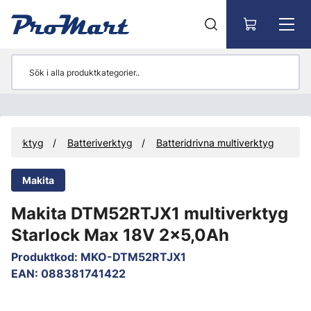
Gå till huvudinnehåll
Verktyg
Batteriverktyg
Batteridrivna multiverktyg
Makita
Makita DTM52RTJX1 multiverktyg
Starlock Max 18V 2x5,0Ah
Produktkod
:
MKO-DTM52RTJX1
EAN
:
088381741422
Hoppa över bilder