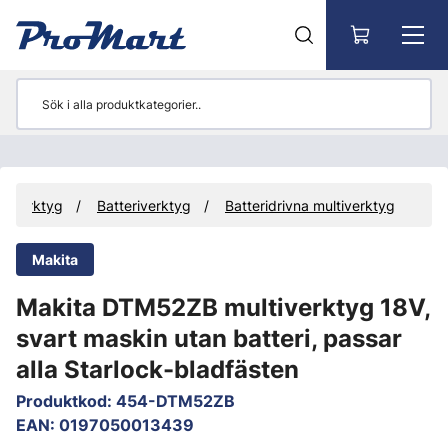
Gå till huvudinnehåll
Verktyg
Batteriverktyg
Batteridrivna multiverktyg
Makita
Makita DTM52ZB multiverktyg 18V,
svart maskin utan batteri, passar
alla Starlock-bladfästen
Produktkod
:
454-DTM52ZB
EAN
:
0197050013439