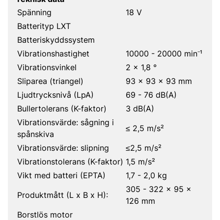
Spänning
18 V
Batterityp LXT
Batteriskyddssystem
Vibrationshastighet
10000 - 20000 min⁻¹
Vibrationsvinkel
2 x 1,8 °
Sliparea (triangel)
93 x 93 x 93 mm
Ljudtrycksnivå (LpA)
69 - 76 dB(A)
Bullertolerans (K-faktor)
3 dB(A)
Vibrationsvärde: sågning i
≤ 2,5 m/s²
spånskiva
Vibrationsvärde: slipning
≤2,5 m/s²
Vibrationstolerans (K-faktor)
1,5 m/s²
Vikt med batteri (EPTA)
1,7 - 2,0 kg
305 - 322 x 95 x
Produktmått (L x B x H):
126 mm
Borstlös motor