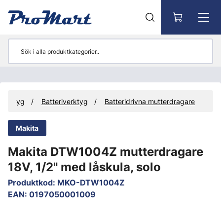
Gå till huvudinnehåll
Verktyg
Batteriverktyg
Batteridrivna mutterdragare
Makita
Makita DTW1004Z mutterdragare
18V, 1/2" med låskula, solo
Produktkod
:
MKO-DTW1004Z
EAN
:
0197050001009
Hoppa över bilder