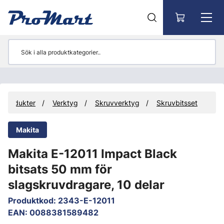
Gå till huvudinnehåll
Produkter
Verktyg
Skruvverktyg
Skruvbitsset
Makita
Makita E-12011 Impact Black
bitsats 50 mm för
slagskruvdragare, 10 delar
Produktkod
:
2343-E-12011
EAN
:
0088381589482