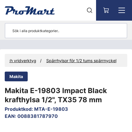
Gå till huvudinnehåll
ls- och vridverktyg
Spärrhylsor för 1/2 tums spärrnyckel
Makita
Makita E-19803 Impact Black
krafthylsa 1/2", TX35 78 mm
Produktkod
:
MTA-E-19803
EAN
:
0088381787970
Hoppa över bilder