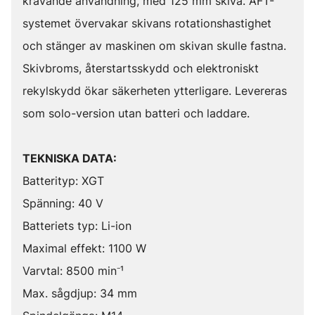
krävande användning, med 125 mm skiva. AFT-
systemet övervakar skivans rotationshastighet
och stänger av maskinen om skivan skulle fastna.
Skivbroms, återstartsskydd och elektroniskt
rekylskydd ökar säkerheten ytterligare. Levereras
som solo-version utan batteri och laddare.
TEKNISKA DATA:
Batterityp: XGT
Spänning: 40 V
Batteriets typ: Li-ion
Maximal effekt: 1100 W
Varvtal: 8500 min⁻¹
Max. sågdjup: 34 mm