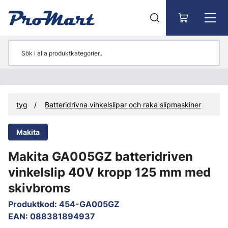
Gå till huvudinnehåll
riverktyg
Batteridrivna vinkelslipar och raka slipmaskiner
Makita
Makita GA005GZ batteridriven
vinkelslip 40V kropp 125 mm med
skivbroms
Produktkod
:
454-GA005GZ
EAN
:
088381894937