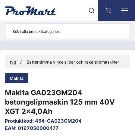
Gå till huvudinnehåll
riverktyg
Batteridrivna vinkelslipar och raka slipmaskiner
Makita
Makita GA023GM204
betongslipmaskin 125 mm 40V
XGT 2x4,0Ah
Produktkod
:
454-GA023GM204
EAN
:
0197050000477