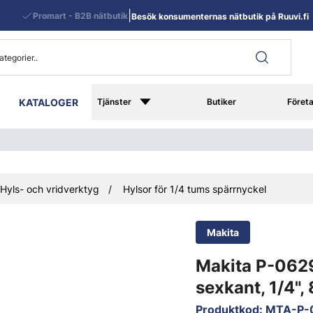
|
Promart - B2B nätbutik
Besök konsumenternas nätbutik på Ruuvi.fi
KATALOGER
Tjänster
Butiker
Föret
Hyls- och vridverktyg
Hylsor för 1/4 tums spärrnyckel
Makita
Makita P-062
sexkant, 1/4"
Produktkod
:
MTA-P-