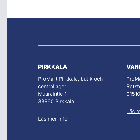
PIRKKALA
VAN
ProMart Pirkkala, butik och
ProM
centrallager
Rotst
Muuraintie 1
0151
33960 Pirkkala
Läs m
Läs mer info