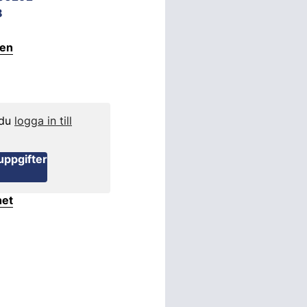
8
ten
 du
logga in till
uppgifter
het