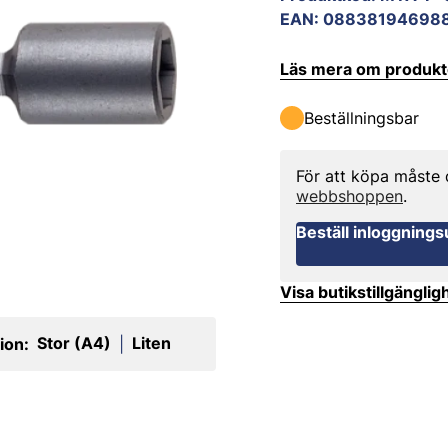
EAN
:
08838194698
Läs mera om produk
Beställningsbar
För att köpa måste
webbshoppen
.
Beställ inloggnings
Visa butikstillgänglig
Stor (A4)
Liten
ion:
|