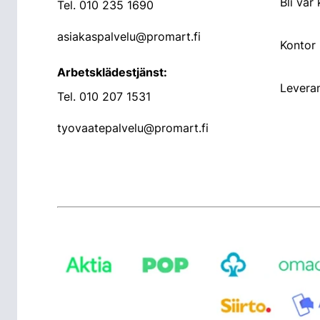
Bli vår
Tel.
010 235 1690
asiakaspalvelu@promart.fi
Kontor
Arbetsklädestjänst:
Leveran
Tel.
010 207 1531
tyovaatepalvelu@promart.fi