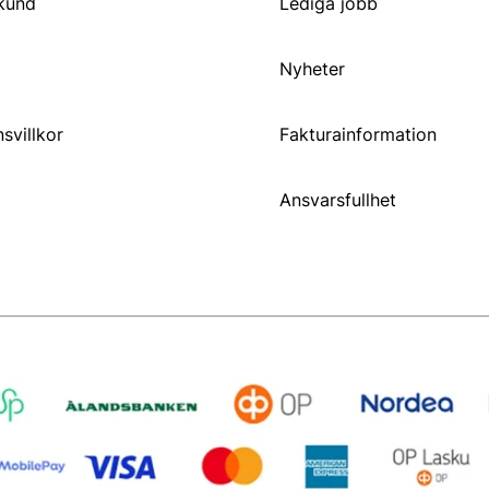
 kund
Lediga jobb
Nyheter
svillkor
Fakturainformation
Ansvarsfullhet