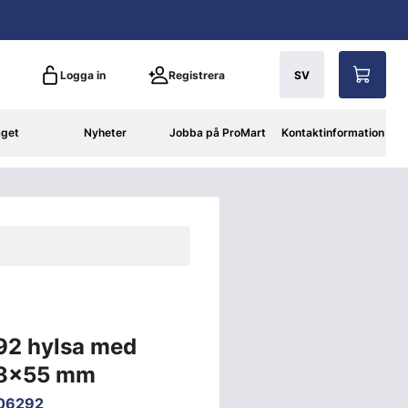
Logga in
Registrera
SV
aget
Nyheter
Jobba på ProMart
Kontaktinformation
92 hylsa med
, 8x55 mm
06292