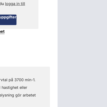
 du
logga in till
uppgifter
het
rvtal på 3700 min-1.
hastighet eller
belysning gör arbetet