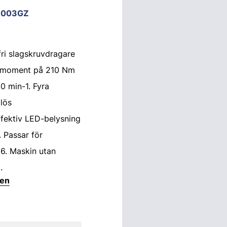
D003GZ
fri slagskruvdragare
idmoment på 210 Nm
0 min-1. Fyra
lös
ffektiv LED-belysning
. Passar för
6. Maskin utan
.
ten