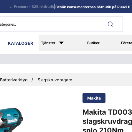
|
Promart - B2B nätbutik
Besök konsumenternas nätbutik på Ruuvi.fi
KATALOGER
Tjänster
Butiker
Föret
Batteriverktyg
Slagskruvdragare
Makita
Makita TD00
slagskruvdra
solo 210Nm