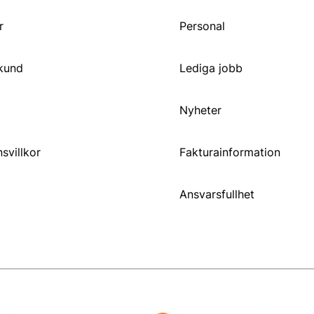
r
Personal
 kund
Lediga jobb
Nyheter
svillkor
Fakturainformation
Ansvarsfullhet