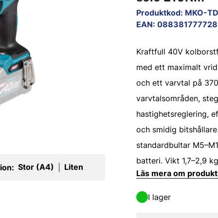
Produktkod
:
MKO-T
EAN
:
088381777728
Kraftfull 40V kolborst
med ett maximalt vr
och ett varvtal på 370
varvtalsområden, steg
hastighetsreglering, e
och smidig bitshållare
standardbultar M5–M1
batteri. Vikt 1,7–2,9 kg
Stor (A4)
Liten
ion:
|
Läs mera om produk
I lager