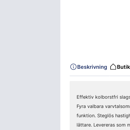
Beskrivning
Butik
Effektiv kolborstfri sl
Fyra valbara varvtalsomr
funktion. Steglös hastig
lättare. Levereras som m