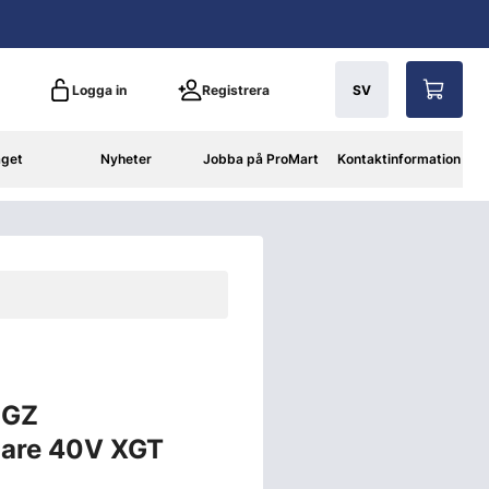
Logga in
Registrera
SV
aget
Nyheter
Jobba på ProMart
Kontaktinformation
3GZ
gare 40V XGT