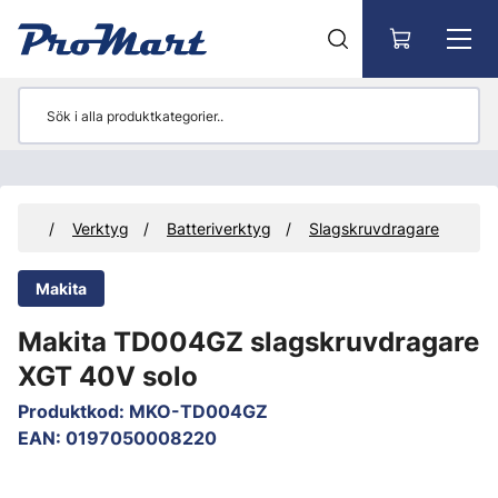
Gå till huvudinnehåll
ukter
Verktyg
Batteriverktyg
Slagskruvdragare
Makita
Makita TD004GZ slagskruvdragare
XGT 40V solo
Produktkod
:
MKO-TD004GZ
EAN
:
0197050008220
Hoppa över bilder