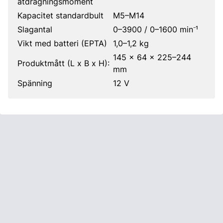
åtdragningsmoment
Kapacitet standardbult
M5–M14
Slagantal
0–3900 / 0–1600 min⁻¹
Vikt med batteri (EPTA)
1,0–1,2 kg
145 x 64 x 225–244
Produktmått (L x B x H):
mm
Spänning
12 V