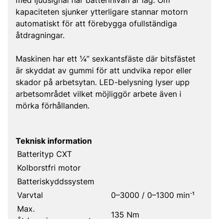
med ljudsignal när batterinivån är låg. Om
kapaciteten sjunker ytterligare stannar motorn
automatiskt för att förebygga ofullständiga
åtdragningar.
Maskinen har ett ¼” sexkantsfäste där bitsfästet
är skyddat av gummi för att undvika repor eller
skador på arbetsytan. LED-belysning lyser upp
arbetsområdet vilket möjliggör arbete även i
mörka förhållanden.
Teknisk information
Batterityp CXT
Kolborstfri motor
Batteriskyddssystem
Varvtal
0–3000 / 0–1300 min⁻¹
Max.
135 Nm