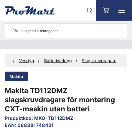
Gå till huvudinnehåll
ukter
Verktyg
Batteriverktyg
Slagskruvdragare
Makita
Makita TD112DMZ
slagskruvdragare för montering
CXT-maskin utan batteri
Produktkod
:
MKO-TD112DMZ
EAN
:
088381748421