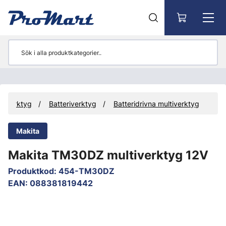
Gå till huvudinnehåll
Verktyg
Batteriverktyg
Batteridrivna multiverktyg
Makita
Makita TM30DZ multiverktyg 12V
Produktkod
:
454-TM30DZ
EAN
:
088381819442
Hoppa över bilder