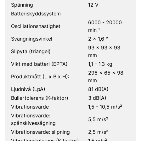
Spänning
12 V
Batteriskyddssystem
6000 - 20000
Oscillationshastighet
min⁻¹
Svängningsvinkel
2 x 1,6 °
93 x 93 x 93
Slipyta (triangel)
mm
Vikt med batteri (EPTA)
1,1 - 1,3 kg
296 x 65 x 98
Produktmått (L x B x H):
mm
Ljudnivå (LpA)
81 dB(A)
Bullertolerans (K-faktor)
3 dB(A)
Vibrationsvärde
1,5 - 10,5 m/s²
Vibrationsvärde:
5,5 m/s²
spånskivessågning
Vibrationsvärde: slipning
2,5 m/s²
Vibrationstolerans (K-faktor)
1,5 m/s²