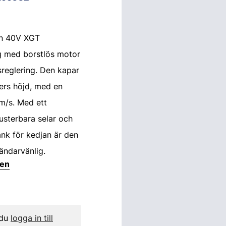
n 40V XGT
g med borstlös motor
sreglering. Den kapar
ters höjd, med en
m/s. Med ett
usterbara selar och
ank för kedjan är den
ändarvänlig.
ten
 du
logga in till