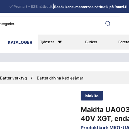
|
Promart - B2B nätbutik
Besök konsumenternas nätbutik på Ruuvi.fi
KATALOGER
Tjänster
Butiker
Föret
Batteriverktyg
Batteridrivna kedjesågar
Makita
Makita UA003
40V XGT, end
Produktkod
:
MKO-U