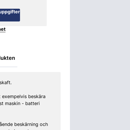
uppgifter
het
dukten
kaft.
tt exempelvis beskära
st maskin - batteri
tående beskärning och