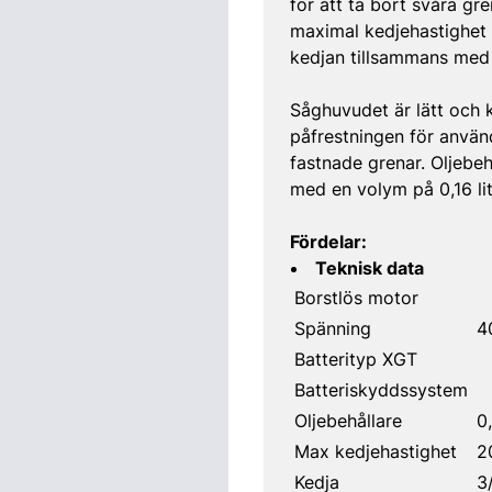
för att ta bort svåra gr
maximal kedjehastighet 
kedjan tillsammans med 
Såghuvudet är lätt och
påfrestningen för använd
fastnade grenar. Oljebe
med en volym på 0,16 lit
Fördelar:
Teknisk data
Borstlös motor
Spänning
4
Batterityp XGT
Batteriskyddssystem
Oljebehållare
0
Max kedjehastighet
2
Kedja
3