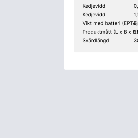
Kedjevidd
0
Kedjevidd
1,
Vikt med batteri (EPTA)
6,
Produktmått (L x B x H)
2
Svärdlängd
3