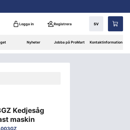
Logga in
Registrera
SV
aget
Nyheter
Jobba på ProMart
Kontaktinformation
GZ Kedjesåg
ast maskin
A003GZ