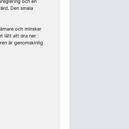
sreglering och en
värd. Den smala
vämare och minskar
 lätt att dra ner
aren är genomskinlig