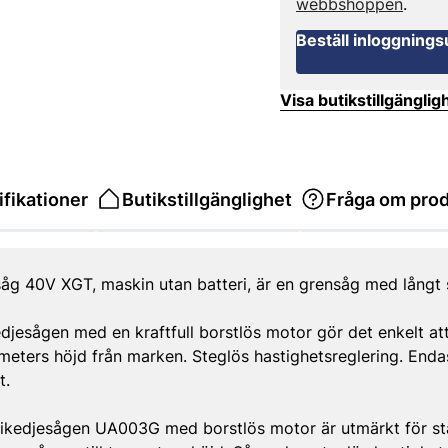
webbshoppen
.
Beställ inloggnings
Visa butikstillgänglig
fikationer
Butikstillgänglighet
Fråga om pro
 40V XGT, maskin utan batteri, är en grensåg med långt s
djesågen med en kraftfull borstlös motor gör det enkelt a
 meters höjd från marken. Steglös hastighetsreglering. Enda
t.
rikedjesågen UA003G med borstlös motor är utmärkt för s