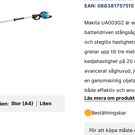
EAN
:
088381757515
Makita UA003GZ är e
batteridriven stångså
och steglös hastighet
grenar upp till tre me
kedjehastighet på 20 
avancerat såghuvud, j
en genomskinlig oljet
både effektiv och anv
Läs mera om produk
Stor (A4)
Liten
ion:
|
Beställningsbar
För att köpa måste