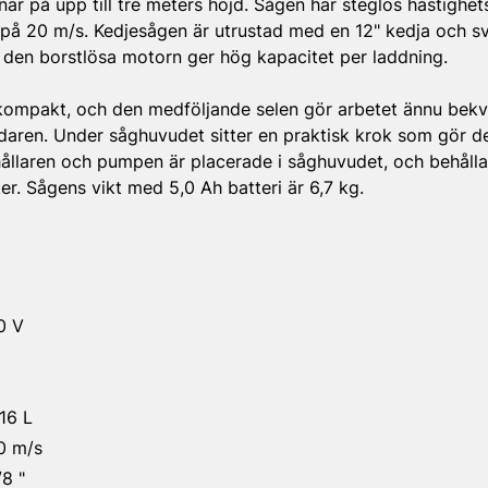
enar på upp till tre meters höjd. Sågen har steglös hastighet
på 20 m/s. Kedjesågen är utrustad med en 12" kedja och s
den borstlösa motorn ger hög kapacitet per laddning.
 kompakt, och den medföljande selen gör arbetet ännu bek
aren. Under såghuvudet sitter en praktisk krok som gör det
hållaren och pumpen är placerade i såghuvudet, och behåll
er. Sågens vikt med 5,0 Ah batteri är 6,7 kg.
0 V
,16 L
0 m/s
/8 "