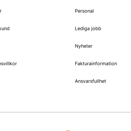
r
Personal
 kund
Lediga jobb
Nyheter
svillkor
Fakturainformation
Ansvarsfullhet