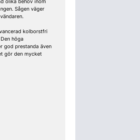
d olika behov inom
ningen. Sågen väger
nvändaren.
vancerad kolborstfri
. Den höga
er god prestanda även
et gör den mycket