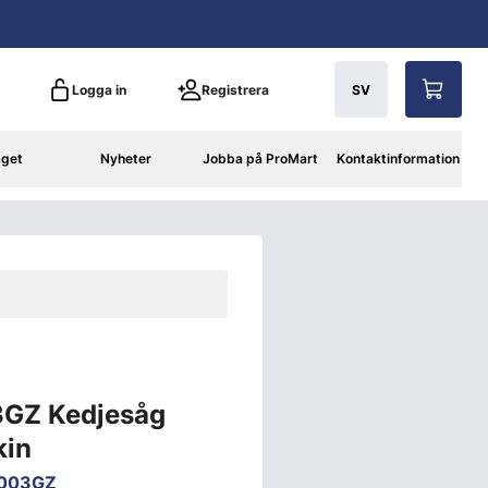
Logga in
Registrera
SV
aget
Nyheter
Jobba på ProMart
Kontaktinformation
GZ Kedjesåg
kin
003GZ