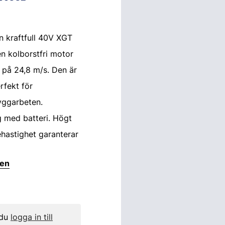
 kraftfull 40V XGT
n kolborstfri motor
 på 24,8 m/s. Den är
rfekt för
yggarbeten.
 med batteri. Högt
hastighet garanterar
ten
 du
logga in till