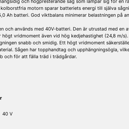
ngsidig och högpresterande såg som lämpar sig för en ra
olborstfria motorn sparar batteriets energi till själva såg
5,0 Ah batteri. God viktbalans minimerar belastningen på a
jen och används med 40V-batteri. Den är utrustad med en a
r högt vridmoment även vid hög kedjehastighet (24,8 m/s)
gningen snabb och smidig. Ett högt vridmoment säkerställ
aterial. Sågen har topphandtag och upphängningsögla, vilk
 och för att fälla träd i trädgårdar.
r
40 V