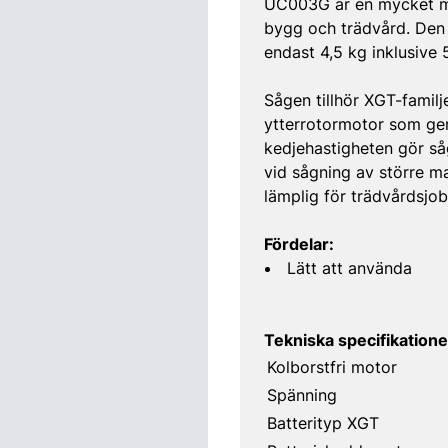
UC003G är en mycket må
bygg och trädvård. Den k
endast 4,5 kg inklusive 
Sågen tillhör XGT-famil
ytterrotormotor som ge
kedjehastigheten gör så
vid sågning av större m
lämplig för trädvårdsjobb
Fördelar:
Lätt att använda
Tekniska specifikatione
Kolborstfri motor
Spänning
Batterityp XGT