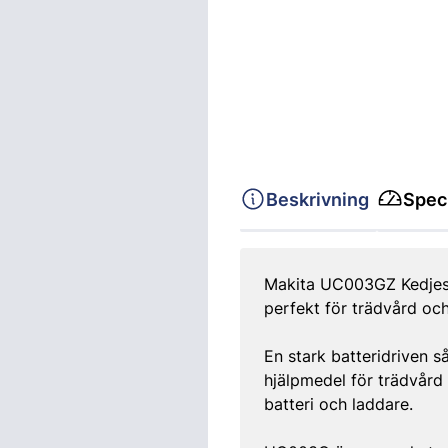
Beskrivning
Speci
Makita UC003GZ Kedjesåg
perfekt för trädvård oc
En stark batteridriven s
hjälpmedel för trädvård
batteri och laddare.