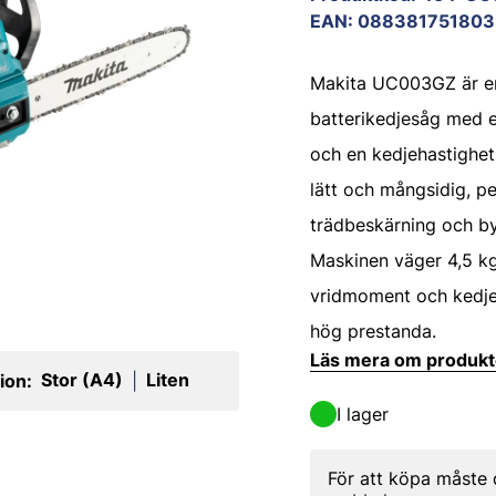
EAN
:
088381751803
Makita UC003GZ är en
batterikedjesåg med e
och en kedjehastighet
lätt och mångsidig, pe
trädbeskärning och b
Maskinen väger 4,5 kg
vridmoment och kedje
hög prestanda.
Läs mera om produk
Stor (A4)
Liten
ion:
|
I lager
För att köpa måste