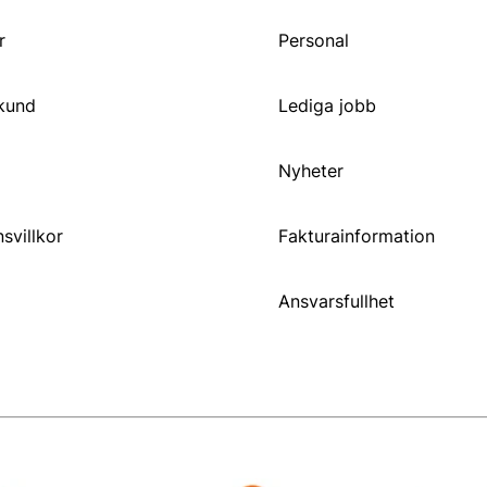
r
Personal
 kund
Lediga jobb
Nyheter
svillkor
Fakturainformation
Ansvarsfullhet