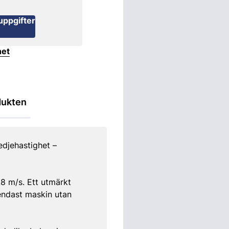
uppgifter
het
dukten
djehastighet –
,8 m/s. Ett utmärkt
endast maskin utan