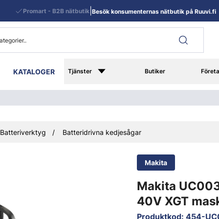
|
Promart - B2B nätbutik
Besök konsumenternas nätbutik på Ruuvi.fi
KATALOGER
Tjänster
Butiker
Föret
Batteriverktyg
Batteridrivna kedjesågar
Makita
Makita UC003
40V XGT mas
Produktkod
:
454-UC