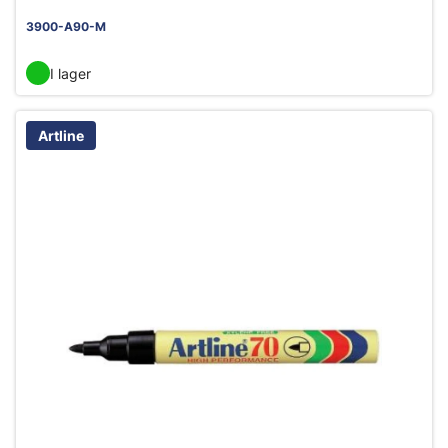
3900-A90-M
I lager
Artline