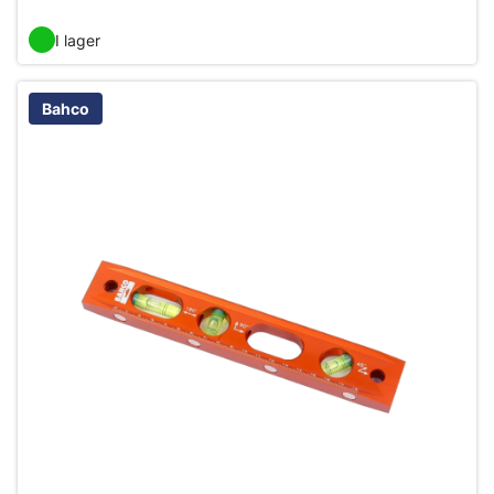
I lager
Bahco