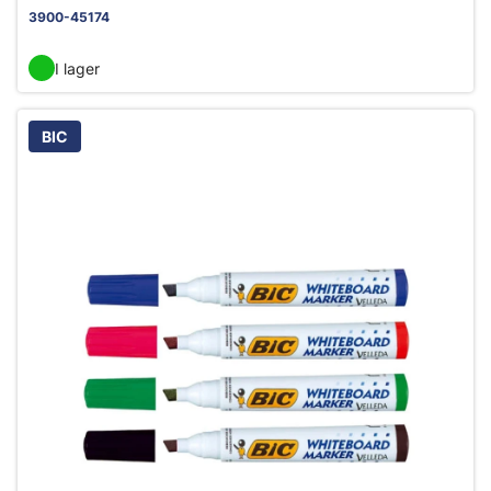
3900-45174
I lager
BIC