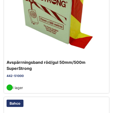
Avspärrningsband röd/gul 50mm/500m
SuperStrong
442-51000
I lager
Bahco