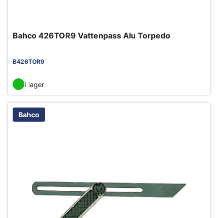
Bahco 426TOR9 Vattenpass Alu Torpedo
B426TOR9
I lager
Bahco