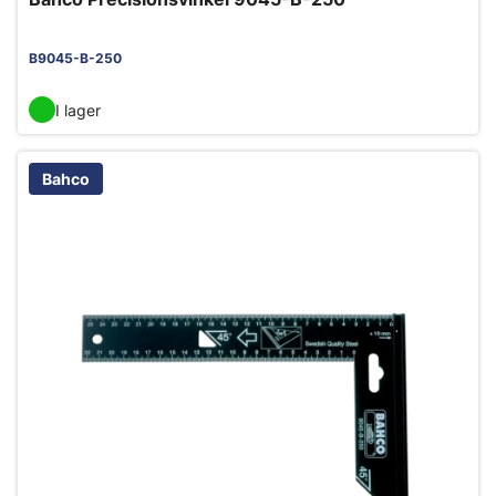
B9045-B-250
I lager
Bahco