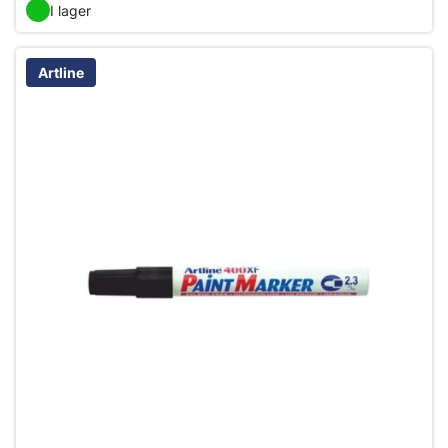
I lager
Artline