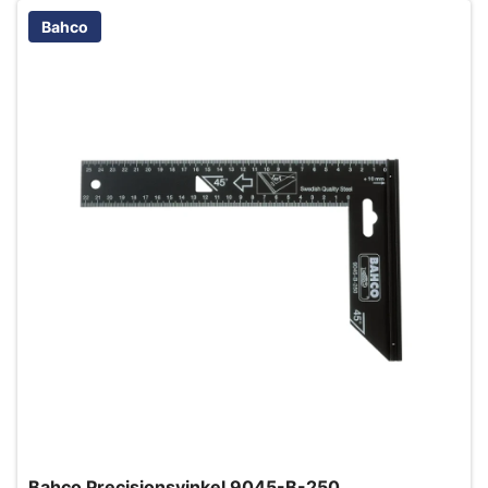
Bahco
Bahco Precisionsvinkel 9045-B-250