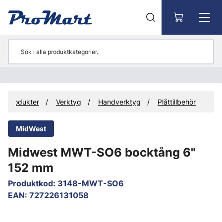
Gå till huvudinnehåll
Produkter
Verktyg
Handverktyg
Plåttillbehör
MidWest
Midwest MWT-SO6 bocktång 6"
152 mm
Produktkod
:
3148-MWT-SO6
EAN
:
727226131058
Hoppa över bilder