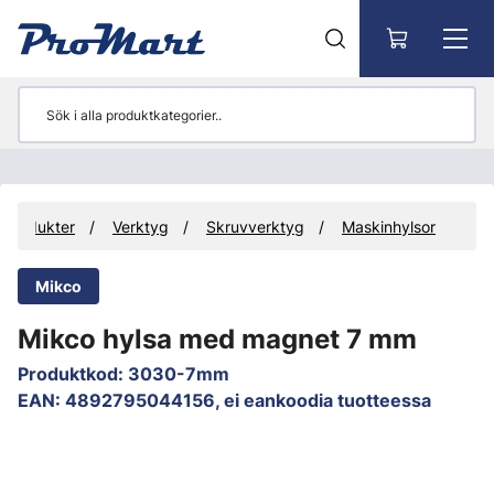
Gå till huvudinnehåll
Produkter
Verktyg
Skruvverktyg
Maskinhylsor
Mikco
Mikco hylsa med magnet 7 mm
Produktkod
:
3030-7mm
EAN
:
4892795044156, ei eankoodia tuotteessa
Hoppa över bilder