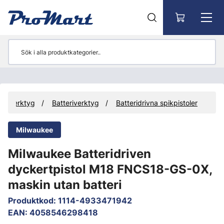
Gå till huvudinnehåll
Verktyg
Batteriverktyg
Batteridrivna spikpistoler
Milwaukee
Milwaukee Batteridriven
dyckertpistol M18 FNCS18-GS-0X,
maskin utan batteri
Produktkod
:
1114-4933471942
EAN
:
4058546298418