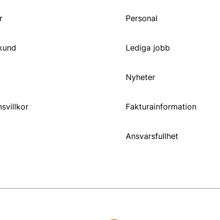
r
Personal
 kund
Lediga jobb
Nyheter
svillkor
Fakturainformation
Ansvarsfullhet