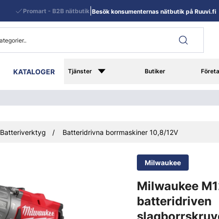
|
Promart - B2B nätbutik
Besök konsumenternas nätbutik på Ruuvi.fi
KATALOGER
Tjänster
Butiker
Föret
Batteriverktyg
Batteridrivna borrmaskiner 10,8/12V
Milwaukee
Milwaukee M1
batteridriven
slagborrskruv