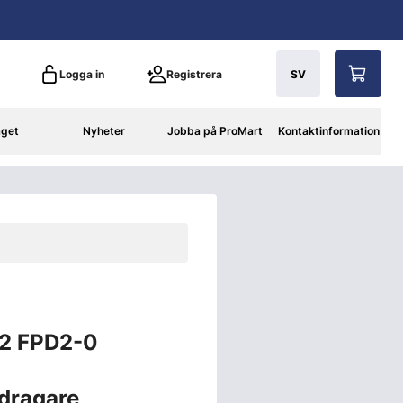
Logga in
Registrera
SV
aget
Nyheter
Jobba på ProMart
Kontaktinformation
2 FPD2-0
dragare,