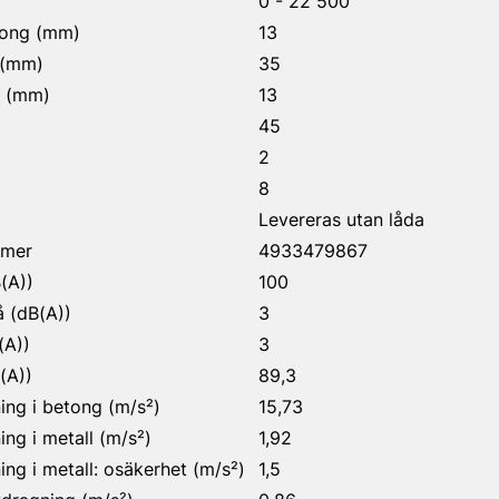
0 - 22 500
tong (mm)
13
 (mm)
35
l (mm)
13
45
2
8
Levereras utan låda
mmer
4933479867
(A))
100
å (dB(A))
3
(A))
3
(A))
89,3
ing i betong (m/s²)
15,73
ing i metall (m/s²)
1,92
ing i metall: osäkerhet (m/s²)
1,5