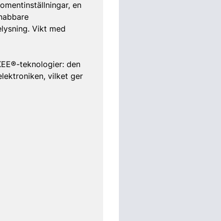
omentinställningar, en
snabbare
elysning. Vikt med
EE®-teknologier: den
ktroniken, vilket ger