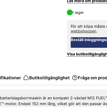
Läs mera om produk
I lager
För att köpa måste
webbshoppen
.
Beställ inloggnings
Visa butikstillgänglig
fikationer
Butikstillgänglighet
Fråga om pro
atterislagsborrmaskin är en kompakt 2-växlad M12 FUEL
-motor. Endast 152 mm lång, vilket gör att den passar äv