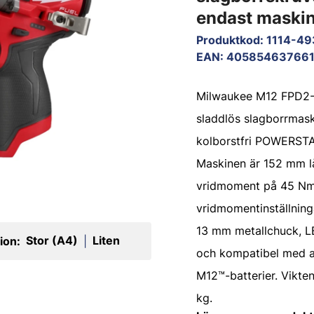
endast maski
Produktkod
:
1114-4
EAN
:
405854637661
Milwaukee M12 FPD2-
sladdlös slagborrmas
kolborstfri POWERST
Maskinen är 152 mm lå
vridmoment på 45 Nm
vridmomentinställning
13 mm metallchuck, L
Stor (A4)
Liten
ion:
|
och kompatibel med 
M12™-batterier. Vikten
kg.