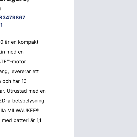
n
933479867
1
0 är en kompakt
kin med en
ATE™-motor.
ng, levererar ett
 och har 13
ar. Utrustad med en
ED-arbetsbelysning
alla MILWAUKEE®
 med batteri är 1,1