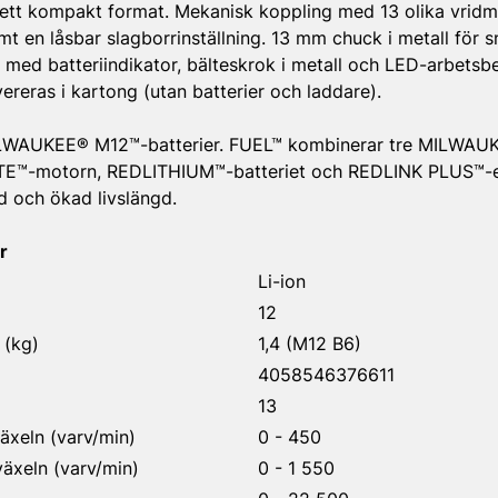
 ett kompakt format. Mekanisk koppling med 13 olika vridm
amt en låsbar slagborrinställning. 13 mm chuck i metall för 
 med batteriindikator, bälteskrok i metall och LED-arbetsb
vereras i kartong (utan batterier och laddare).
LWAUKEE® M12™-batterier. FUEL™ kombinerar tre MILWAUK
E™-motorn, REDLITHIUM™-batteriet och REDLINK PLUS™-ele
id och ökad livslängd.
r
Li-ion
12
 (kg)
1,4 (M12 B6)
4058546376611
13
växeln (varv/min)
0 - 450
växeln (varv/min)
0 - 1 550