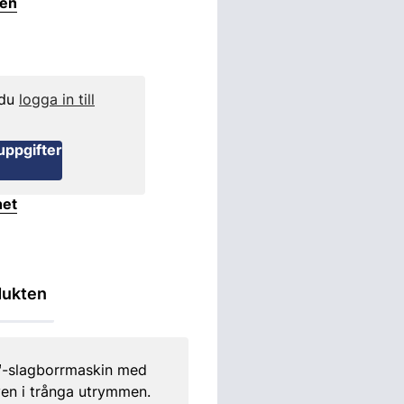
ten
 du
logga in till
uppgifter
het
dukten
™-slagborrmaskin med
en i trånga utrymmen.