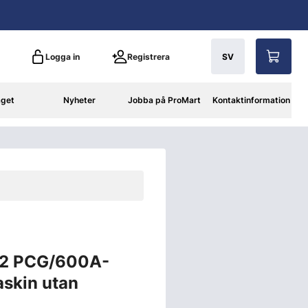
Logga in
Registrera
SV
aget
Nyheter
Jobba på ProMart
Kontaktinformation
12 PCG/600A-
askin utan