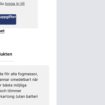
 du
logga in till
uppgifter
het
dukten
a för alla fogmassor,
tannar omedelbart när
er bästa möjliga
g och tömmer
 kartong (utan batteri