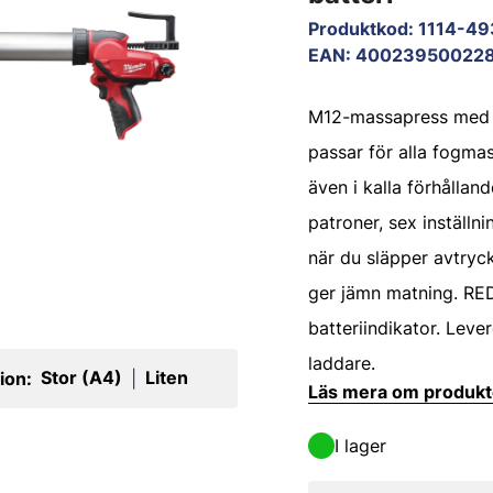
Produktkod
:
1114-4
EAN
:
40023950022
M12-massapress med 
passar för alla fogma
även i kalla förhålland
patroner, sex inställni
när du släpper avtryck
ger jämn matning. RED
batteriindikator. Leve
laddare.
Stor (A4)
Liten
ion:
|
Läs mera om produk
I lager