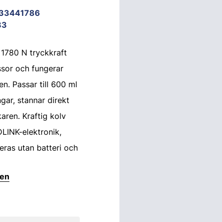
933441786
83
1780 N tryckkraft
ssor och fungerar
en. Passar till 600 ml
ngar, stannar direkt
aren. Kraftig kolv
LINK-elektronik,
reras utan batteri och
ten