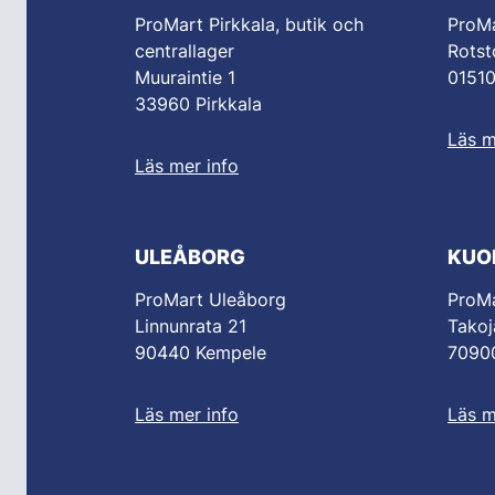
ProMart Pirkkala, butik och
ProM
centrallager
Rotst
Muuraintie 1
0151
33960 Pirkkala
Läs m
Läs mer info
ULEÅBORG
KUO
ProMart Uleåborg
ProMa
Linnunrata 21
Takoj
90440 Kempele
70900
Läs mer info
Läs m