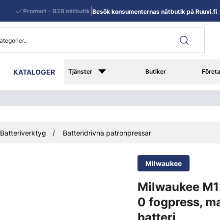
|
Promart - B2B nätbutik
Besök konsumenternas nätbutik på Ruuvi.fi
KATALOGER
Tjänster
Butiker
Föret
Batteriverktyg
Batteridrivna patronpressar
Milwaukee
Milwaukee M
0 fogpress, m
batteri