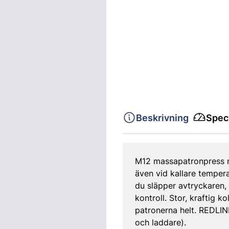
Beskrivning
Speci
M12 massapatronpress me
även vid kallare temper
du släpper avtryckaren, 
kontroll. Stor, kraftig
patronerna helt. REDLINK
och laddare).