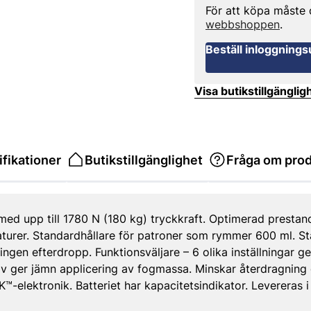
För att köpa måste
webbshoppen
.
Beställ inloggnings
Visa butikstillgänglig
fikationer
Butikstillgänglighet
Fråga om pro
d upp till 1780 N (180 kg) tryckkraft. Optimerad prestand
aturer. Standardhållare för patroner som rymmer 600 ml. S
ingen efterdropp. Funktionsväljare – 6 olika inställningar g
 kolv ger jämn applicering av fogmassa. Minskar återdragnin
™-elektronik. Batteriet har kapacitetsindikator. Levereras i