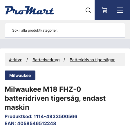
Gå till huvudinnehåll
Verktyg
Batteriverktyg
Batteridrivna tigersågar
Milwaukee
Milwaukee M18 FHZ-0
batteridriven tigersåg, endast
maskin
Produktkod
:
1114-4933500566
EAN
:
4058546512248