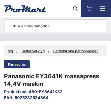
Gå till huvudinnehåll
Verktyg
Batteriverktyg
Batteridrivna patronpressar
Panasonic
Panasonic EY3641K massapress
14,4V maskin
Produktkod
:
460-EY3641K32
EAN
:
5025232534364
Hoppa över bilder