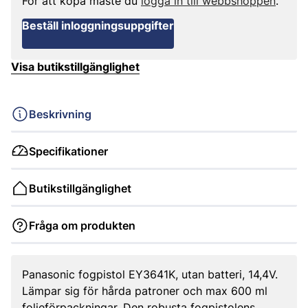
För att köpa måste du
logga in till webbshoppen
.
Beställ inloggningsuppgifter
Visa butikstillgänglighet
Beskrivning
Specifikationer
Butikstillgänglighet
Fråga om produkten
Panasonic fogpistol EY3641K, utan batteri, 14,4V.
Lämpar sig för hårda patroner och max 600 ml
folieförpackningar. Den robusta fogpistolens