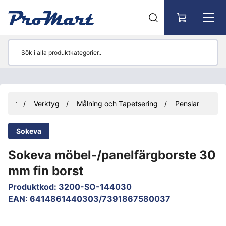
Gå till huvudinnehåll
ukter
Verktyg
Målning och Tapetsering
Penslar
Sokeva
Sokeva möbel-/panelfärgborste 30
mm fin borst
Produktkod
:
3200-SO-144030
EAN
:
6414861440303/7391867580037
Hoppa över bilder