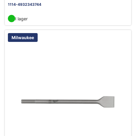
1114-4932343744
I lager
Milwaukee