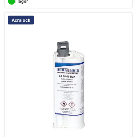
I lager
Acralock