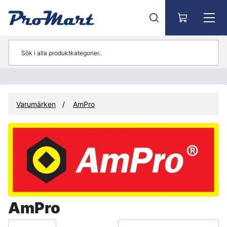
Gå till huvudinnehåll
Varumärken
AmPro
AmPro