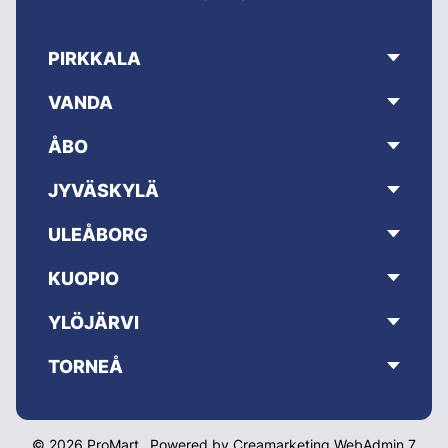
PIRKKALA
VANDA
ÅBO
JYVÄSKYLÄ
ULEÅBORG
KUOPIO
YLÖJÄRVI
TORNEÅ
© 2026 ProMart
Powered by
Creamarketing WebAdmin 7