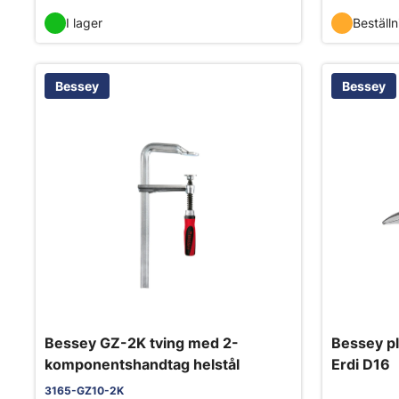
I lager
Beställ
Bessey
Bessey
Bessey GZ-2K tving med 2-
Bessey pl
komponentshandtag helstål
Erdi D16
3165-GZ10-2K