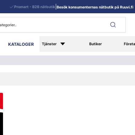
|
Promart - B2B nätbutik
Besök konsumenternas nätbutik på Ruuvi.fi
KATALOGER
Tjänster
Butiker
Föret