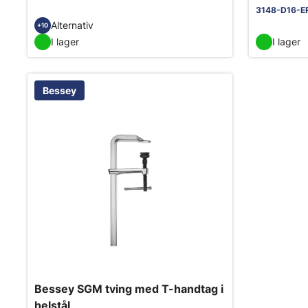
3148-D16-E
Alternativ
+10
I lager
I lager
Bessey
Bessey SGM tving med T-handtag i
helstål