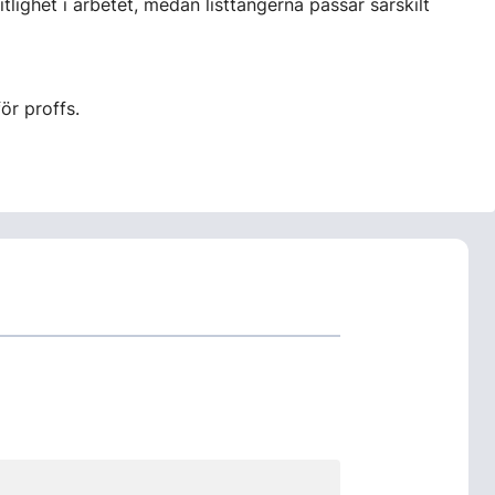
lighet i arbetet, medan listtängerna passar särskilt
ör proffs.