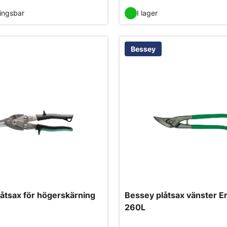
ningsbar
I lager
Bessey
åtsax för högerskärning
Bessey plåtsax vänster E
260L