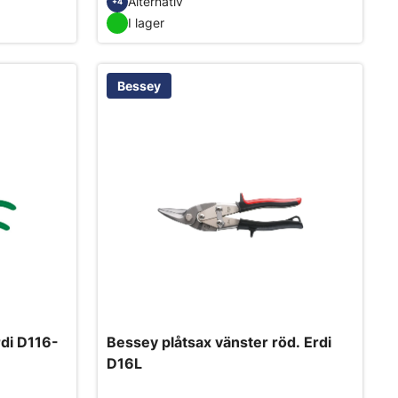
Alternativ
+4
I lager
Bessey
rdi D116-
Bessey plåtsax vänster röd. Erdi
D16L