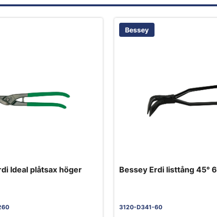
Bessey
di Ideal plåtsax höger
Bessey Erdi listtång 45°
260
3120-D341-60