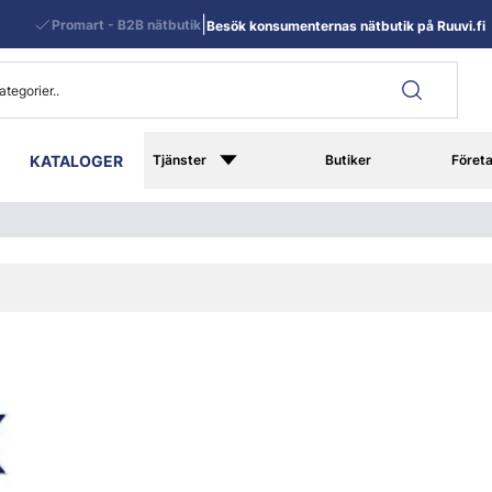
|
Promart - B2B nätbutik
Besök konsumenternas nätbutik på Ruuvi.fi
KATALOGER
Tjänster
Butiker
Föret