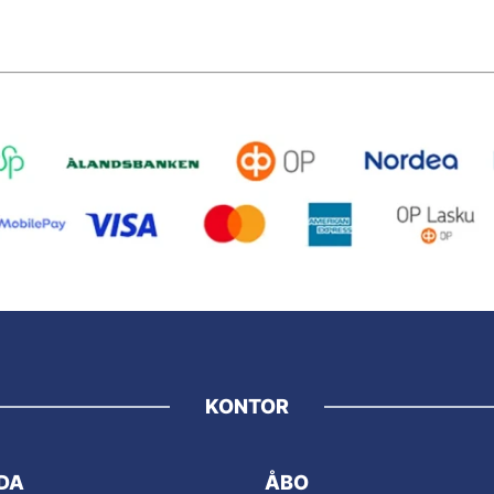
KONTOR
DA
ÅBO