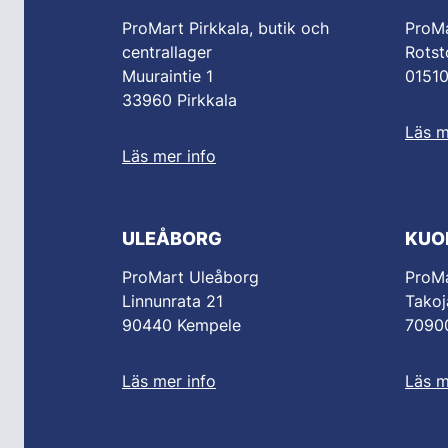
ProMart Pirkkala, butik och
ProM
centrallager
Rotst
Muuraintie 1
0151
33960 Pirkkala
Läs m
Läs mer info
ULEÅBORG
KUO
ProMart Uleåborg
ProMa
Linnunrata 21
Takoj
90440 Kempele
70900
Läs mer info
Läs m